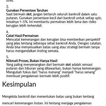
stres.
Gunakan Persentase Taruhan
Saat bermain
slot
, jangan bertaruh seluruh bankroll dalam satu
putaran. Gunakan persentase kecil dari bankroll untuk setiap spin,
misalnya 1–5%. Ini membantu permainan lebih lama dan risiko
kerugian lebih terkendali.
Catat Hasil Permainan
Mencatat kemenangan dan kerugian bisa memberikan perspektif
yang jelas tentang seberapa sehat bankroll Anda. Dengan catatan,
Anda bisa menyesuaikan batas uang atau strategi bermain tanpa
harus mengandalkan insting semata.
Nikmati Proses, Bukan Hanya Hasil
Yang paling menyenangkan dari bermain
slot
adalah sensasi
putaran dan hiburan yang ditawarkan, bukan hanya kemenangan.
Mengubah fokus dari “harus menang” menjadi “harus senang”
membuat pengalaman bermain lebih positif.
Kesimpulan
Mengelola bankroll dan menentukan batas uang bukan tentang
mencari kemenangan instan. Ini tentang menjaga pengalaman