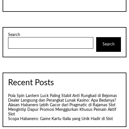
Search
Search
Recent Posts
Pola Spin Lantern Luck Paling Stabil Anti Rungkad di Bejomas
Dealer Langsung dan Perangkat Lunak Kasino: Apa Bedanya?
Alasan Habanero Lebih Gacor dari Pragmatic di Rajamas Slot
Mengintip Dapur Promosi Menggiurkan Khusus Pemain Aktif
Slot
Scopa Habanero: Game Kartu Italia yang Unik Hadir di Slot