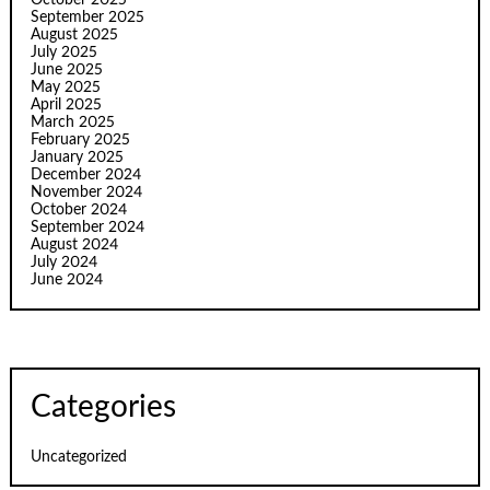
October 2025
September 2025
August 2025
July 2025
June 2025
May 2025
April 2025
March 2025
February 2025
January 2025
December 2024
November 2024
October 2024
September 2024
August 2024
July 2024
June 2024
Categories
Uncategorized