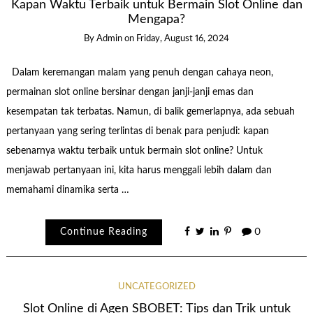
Kapan Waktu Terbaik untuk Bermain Slot Online dan
Mengapa?
By
Admin
on
Friday, August 16, 2024
Dalam keremangan malam yang penuh dengan cahaya neon,
permainan slot online bersinar dengan janji-janji emas dan
kesempatan tak terbatas. Namun, di balik gemerlapnya, ada sebuah
pertanyaan yang sering terlintas di benak para penjudi: kapan
sebenarnya waktu terbaik untuk bermain slot online? Untuk
menjawab pertanyaan ini, kita harus menggali lebih dalam dan
memahami dinamika serta …
Continue Reading
0
UNCATEGORIZED
Slot Online di Agen SBOBET: Tips dan Trik untuk