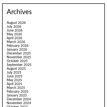
Archives
August 2026
July 2026
June 2026
May 2026
April 2026
March 2026
February 2026
January 2026
December 2025
November 2025
October 2025
September 2025
August 2025
July 2025
June 2025
May 2025
April 2025
March 2025
February 2025
January 2025
December 2024
November 2024
October 2024