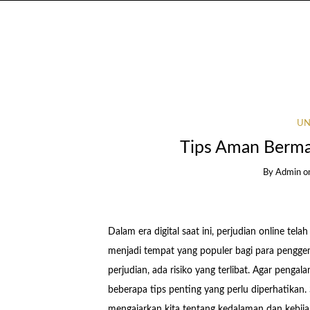
UN
Tips Aman Bermai
By
Admin
o
Dalam era digital saat ini, perjudian online tela
menjadi tempat yang populer bagi para penggem
perjudian, ada risiko yang terlibat. Agar pen
beberapa tips penting yang perlu diperhatikan
mengajarkan kita tentang kedalaman dan kebij