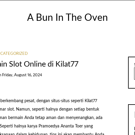
A Bun In The Oven
CATEGORIZED
n Slot Online di Kilat77
n
Friday, August 16, 2024
h berkembang pesat, dengan situs-situs seperti Kilat77
ar slot. Namun, seperti halnya dengan setiap bentuk
galaman bermain Anda tetap aman dan menyenangkan, ada
. Seperti halnya karya Pramoedya Ananta Toer yang
aksanaan dalam kehidupan, tips ini akan membantu Anda