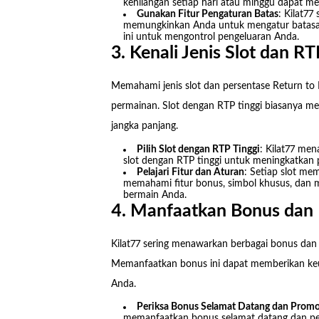
kehilangan setiap hari atau minggu dapat me
Gunakan Fitur Pengaturan Batas
: Kilat77
memungkinkan Anda untuk mengatur batasan 
ini untuk mengontrol pengeluaran Anda.
3. Kenali Jenis Slot dan RT
Memahami jenis slot dan persentase Return to
permainan. Slot dengan RTP tinggi biasanya m
jangka panjang.
Pilih Slot dengan RTP Tinggi
: Kilat77 men
slot dengan RTP tinggi untuk meningkatka
Pelajari Fitur dan Aturan
: Setiap slot me
memahami fitur bonus, simbol khusus, da
bermain Anda.
4. Manfaatkan Bonus dan
Kilat77 sering menawarkan berbagai bonus da
Memanfaatkan bonus ini dapat memberikan k
Anda.
Periksa Bonus Selamat Datang dan Promo
memanfaatkan bonus selamat datang dan pena