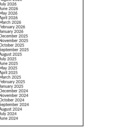
July 2026
June 2026
May 2026
April 2026
March 2026
February 2026
January 2026
December 2025
November 2025
October 2025
September 2025
August 2025
July 2025
June 2025
May 2025
April 2025
March 2025
February 2025
January 2025
December 2024
November 2024
October 2024
September 2024
August 2024
July 2024
June 2024