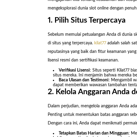
mengeksplorasi dunia slot online dengan penuh 
1. Pilih Situs Terpercaya
Sebelum memulai petualangan Anda di dunia s
di situs yang terpercaya.
kilat77
adalah salah sat
reputasinya yang baik dan fitur keamanan yang 
lisensi resmi dan sertifikasi keamanan.
Verifikasi Lisensi
: Situs seperti Kilat77 bi
situs mereka. Ini menjamin bahwa mereka ber
Baca Ulasan dan Testimoni
: Mengambil wa
dapat memberikan wawasan tambahan tentang
2. Kelola Anggaran Anda d
Dalam perjudian, mengelola anggaran Anda ada
Penting untuk menentukan batas anggaran seb
Dengan cara ini, Anda dapat menikmati permaina
Tetapkan Batas Harian dan Mingguan
: Me