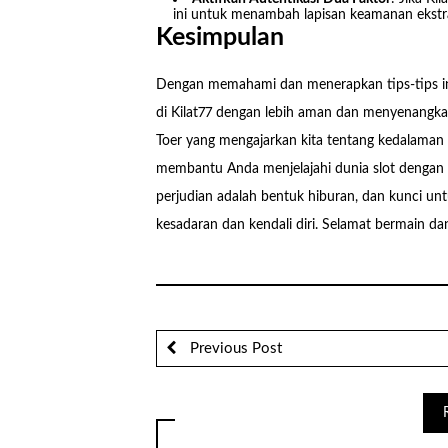
ini untuk menambah lapisan keamanan ekstr
Kesimpulan
Dengan memahami dan menerapkan tips-tips in
di Kilat77 dengan lebih aman dan menyenangka
Toer yang mengajarkan kita tentang kedalaman d
membantu Anda menjelajahi dunia slot dengan 
perjudian adalah bentuk hiburan, dan kunci un
kesadaran dan kendali diri. Selamat bermain d
Previous Post