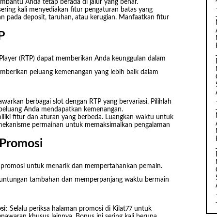
mbantu Anda tetap berada di jalur yang benar.
 sering kali menyediakan fitur pengaturan batas yang
pada deposit, taruhan, atau kerugian. Manfaatkan fitur
P
 Player (RTP) dapat memberikan Anda keunggulan dalam
emberikan peluang kemenangan yang lebih baik dalam
awarkan berbagai slot dengan RTP yang bervariasi. Pilihlah
n peluang Anda mendapatkan kemenangan.
miliki fitur dan aturan yang berbeda. Luangkan waktu untuk
n mekanisme permainan untuk memaksimalkan pengalaman
 Promosi
n promosi untuk menarik dan mempertahankan pemain.
euntungan tambahan dan memperpanjang waktu bermain
si
: Selalu periksa halaman promosi di Kilat77 untuk
waran khusus lainnya. Bonus ini sering kali berupa