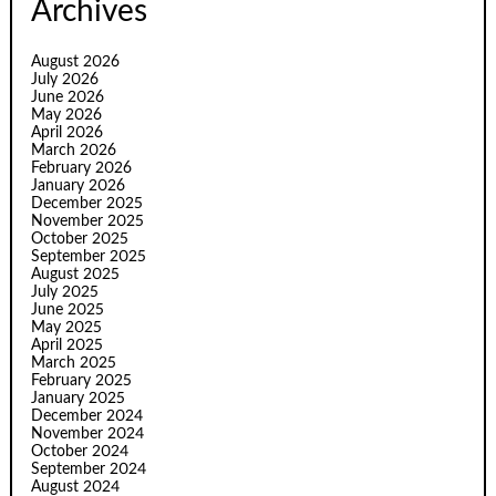
Archives
August 2026
July 2026
June 2026
May 2026
April 2026
March 2026
February 2026
January 2026
December 2025
November 2025
October 2025
September 2025
August 2025
July 2025
June 2025
May 2025
April 2025
March 2025
February 2025
January 2025
December 2024
November 2024
October 2024
September 2024
August 2024