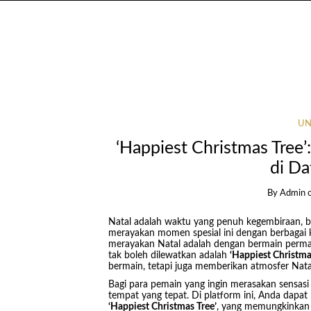
UN
‘Happiest Christmas Tree’
di Da
By
Admin
Natal adalah waktu yang penuh kegembiraan, b
merayakan momen spesial ini dengan berbagai 
merayakan Natal adalah dengan bermain permai
tak boleh dilewatkan adalah
‘Happiest Christma
bermain, tetapi juga memberikan atmosfer Nat
Bagi para pemain yang ingin merasakan sensasi
tempat yang tepat. Di platform ini, Anda dap
‘Happiest Christmas Tree’
, yang memungkinkan