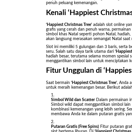
penuh peluang kemenangan.
Kenali ‘Happiest Christmas
‘Happiest Christmas Tree’
adalah slot online ya
grafis yang cerah dan penuh warna, permainan
simbol khas Natal seperti pohon Natal, hadiah,
akan langsung merasakan semangat Natal saat 
Slot ini memiliki 5 gulungan dan 3 baris, sert
seru. Salah satu daya tarik utama dari
‘Happiest
hadiah besar, terutama selama momen spesial se
menggantikan simbol lain untuk menciptakan 
Fitur Unggulan di ‘Happies
Saat bermain
‘Happiest Christmas Tree’
, Anda 
untuk meraih kemenangan besar. Berikut adalah
Simbol Wild dan Scatter
Dalam permainan ini
Simbol wild dapat menggantikan simbol la
kombinasi kemenangan yang lebih sering. Se
membawa Anda ke dalam putaran gratis ya
Putaran Gratis (Free Spins)
Fitur putaran grat
slot bertema liburan. Di
‘Happiest Christmas 