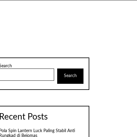
Search
Search
Recent Posts
Pola Spin Lantern Luck Paling Stabil Anti
Rungkad di Bejomas