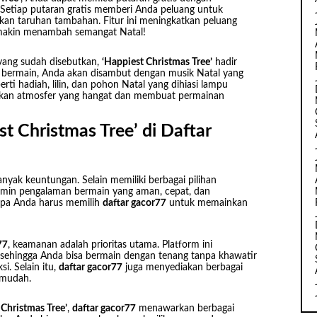
 Setiap putaran gratis memberi Anda peluang untuk
an taruhan tambahan. Fitur ini meningkatkan peluang
emakin menambah semangat Natal!
yang sudah disebutkan,
‘Happiest Christmas Tree’
hadir
 bermain, Anda akan disambut dengan musik Natal yang
ti hadiah, lilin, dan pohon Natal yang dihiasi lampu
akan atmosfer yang hangat dan membuat permainan
 Christmas Tree’ di Daftar
ak keuntungan. Selain memiliki berbagai pilihan
jamin pengalaman bermain yang aman, cepat, dan
apa Anda harus memilih
daftar gacor77
untuk memainkan
77
, keamanan adalah prioritas utama. Platform ini
, sehingga Anda bisa bermain dengan tenang tanpa khawatir
i. Selain itu,
daftar gacor77
juga menyediakan berbagai
 mudah.
 Christmas Tree’
,
daftar gacor77
menawarkan berbagai