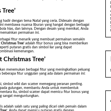
 Tree’
ng hadir dengan tema Natal yang ceria. Didesain dengan
 ini membawa nuansa liburan yang hangat dengan berbagai
 bola hias, dan lainnya. Dengan desain yang memikat, Anda
memainkan permainan ini.
a berbagai fitur menarik yang membuat permainan semakin
 Christmas Tree’
adalah fitur bonus yang bisa memberikan
perti putaran gratis dan simbol liar yang dapat
kombinasi kemenangan.
t Christmas Tree’
akan menemukan berbagai fitur yang meningkatkan peluang
 beberapa fitur unggulan yang ada dalam permainan ini:
, simbol wild dan scatter memegang peranan penting.
in pada gulungan, membantu Anda untuk membentuk
mentara itu, simbol scatter dapat memicu fitur bonus yang
ng sangat menguntungkan.
is adalah salah satu yang paling dicari oleh pemain dalam
Tree’
, Anda dapat memicu putaran gratis dengan