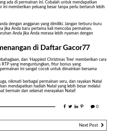
ang ada di permainan ini. Cobalah untuk mendapatkan
ur ini memberikan peluang besar tanpa perlu bertaruh lebih
nda dengan anggaran yang dimiliki. Jangan terburu-buru
ma jika Anda baru pertama kali mencoba permainan.
taruhan Anda jika Anda merasa lebih nyaman dengan
menangan di Daftar Gacor77
ebahagiaan, dan ‘Happiest Christmas Tree’ memberikan cara
 RTP yang menguntungkan, fitur bonus yang
 permainan ini sangat cocok untuk dimainkan bersama
uga, nikmati berbagai permainan seru, dan rayakan Natal
kan mendapatkan hadiah Natal yang lebih besar melalui
mat bermain dan selamat merayakan Natal!
0
Next Post