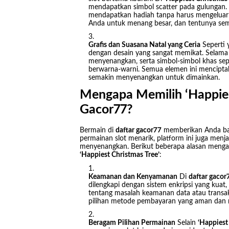
mendapatkan simbol scatter pada gulungan.
mendapatkan hadiah tanpa harus mengeluark
Anda untuk menang besar, dan tentunya s
Grafis dan Suasana Natal yang Ceria
Seperti 
dengan desain yang sangat memikat. Selama
menyenangkan, serta simbol-simbol khas seper
berwarna-warni. Semua elemen ini mencipt
semakin menyenangkan untuk dimainkan.
Mengapa Memilih ‘Happiest
Gacor77?
Bermain di
daftar gacor77
memberikan Anda bany
permainan slot menarik, platform ini juga men
menyenangkan. Berikut beberapa alasan meng
‘Happiest Christmas Tree’
:
Keamanan dan Kenyamanan
Di
daftar gacor
dilengkapi dengan sistem enkripsi yang kuat
tentang masalah keamanan data atau transaks
pilihan metode pembayaran yang aman dan
Beragam Pilihan Permainan
Selain
‘Happiest