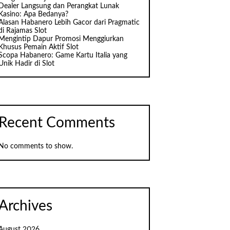
Dealer Langsung dan Perangkat Lunak
Kasino: Apa Bedanya?
Alasan Habanero Lebih Gacor dari Pragmatic
di Rajamas Slot
Mengintip Dapur Promosi Menggiurkan
Khusus Pemain Aktif Slot
Scopa Habanero: Game Kartu Italia yang
Unik Hadir di Slot
Recent Comments
No comments to show.
Archives
August 2026