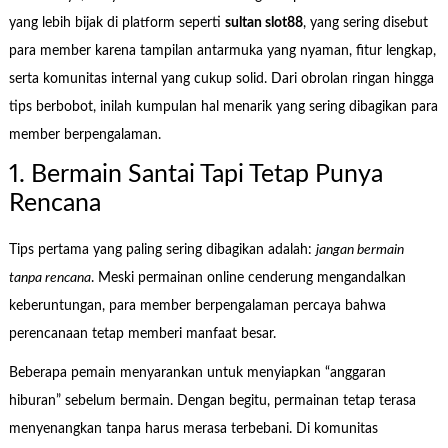
yang lebih bijak di platform seperti
sultan slot88
, yang sering disebut
para member karena tampilan antarmuka yang nyaman, fitur lengkap,
serta komunitas internal yang cukup solid. Dari obrolan ringan hingga
tips berbobot, inilah kumpulan hal menarik yang sering dibagikan para
member berpengalaman.
1. Bermain Santai Tapi Tetap Punya
Rencana
Tips pertama yang paling sering dibagikan adalah:
jangan bermain
tanpa rencana
. Meski permainan online cenderung mengandalkan
keberuntungan, para member berpengalaman percaya bahwa
perencanaan tetap memberi manfaat besar.
Beberapa pemain menyarankan untuk menyiapkan “anggaran
hiburan” sebelum bermain. Dengan begitu, permainan tetap terasa
menyenangkan tanpa harus merasa terbebani. Di komunitas