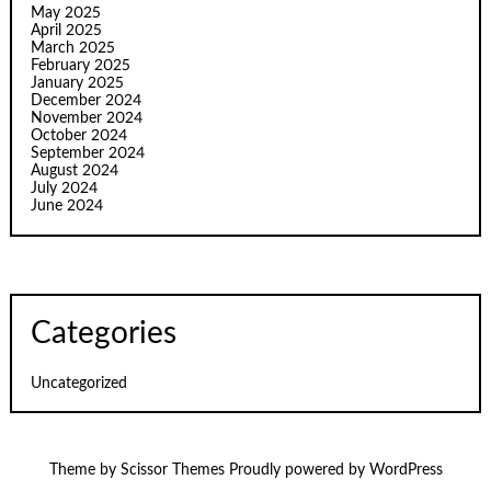
May 2025
April 2025
March 2025
February 2025
January 2025
December 2024
November 2024
October 2024
September 2024
August 2024
July 2024
June 2024
Categories
Uncategorized
Theme by
Scissor Themes
Proudly powered by
WordPress