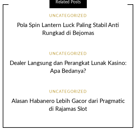
Related Posts
UNCATEGORIZED
Pola Spin Lantern Luck Paling Stabil Anti
Rungkad di Bejomas
UNCATEGORIZED
Dealer Langsung dan Perangkat Lunak Kasino:
Apa Bedanya?
UNCATEGORIZED
Alasan Habanero Lebih Gacor dari Pragmatic
di Rajamas Slot