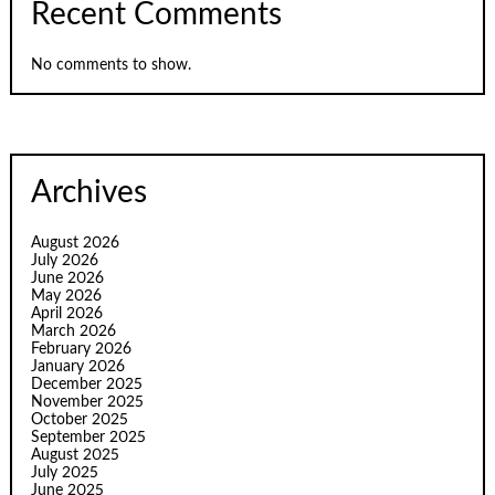
Recent Comments
No comments to show.
Archives
August 2026
July 2026
June 2026
May 2026
April 2026
March 2026
February 2026
January 2026
December 2025
November 2025
October 2025
September 2025
August 2025
July 2025
June 2025