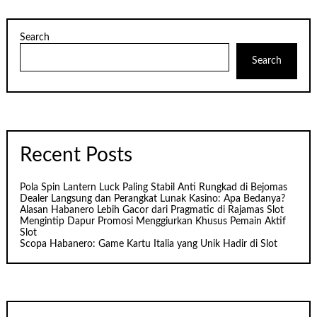
Search
Search
Recent Posts
Pola Spin Lantern Luck Paling Stabil Anti Rungkad di Bejomas
Dealer Langsung dan Perangkat Lunak Kasino: Apa Bedanya?
Alasan Habanero Lebih Gacor dari Pragmatic di Rajamas Slot
Mengintip Dapur Promosi Menggiurkan Khusus Pemain Aktif
Slot
Scopa Habanero: Game Kartu Italia yang Unik Hadir di Slot