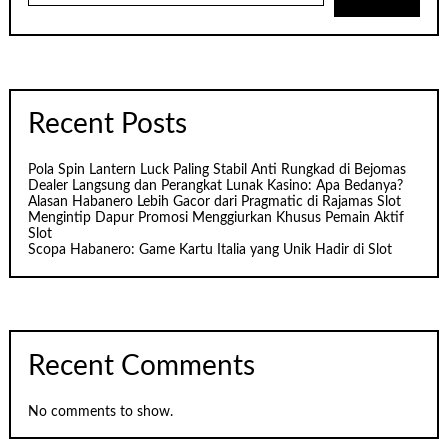
Recent Posts
Pola Spin Lantern Luck Paling Stabil Anti Rungkad di Bejomas
Dealer Langsung dan Perangkat Lunak Kasino: Apa Bedanya?
Alasan Habanero Lebih Gacor dari Pragmatic di Rajamas Slot
Mengintip Dapur Promosi Menggiurkan Khusus Pemain Aktif
Slot
Scopa Habanero: Game Kartu Italia yang Unik Hadir di Slot
Recent Comments
No comments to show.