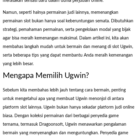
merasakan sensasi baru dalam dunia perjudian online.
Namun, seperti halnya permainan judi lainnya, memenangkan
permainan slot bukan hanya soal keberuntungan semata. Dibutuhkan
strategi, pemahaman permainan, serta pengelolaan modal yang bijak
agar bisa meraih kemenangan maksimal. Dalam artikel ini, kita akan
membahas langkah mudah untuk bermain dan menang di slot Ugwin,
serta beberapa tips yang dapat membantu Anda meraih kemenangan
yang lebih besar.
Mengapa Memilih Ugwin?
Sebelum kita membahas lebih jauh tentang cara bermain, penting
untuk mengetahui apa yang membuat Ugwin menonjol di antara
platform slot lainnya. Ugwin bukan hanya sekadar platform judi online
biasa. Dengan koleksi permainan dari berbagai penyedia game
ternama, termasuk Dragoonsoft, Ugwin menawarkan pengalaman
bermain yang menyenangkan dan menguntungkan. Penyedia game