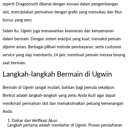
seperti Dragoonsoft dikenal dengan inovasi dalam pengembangan
slot, menciptakan permainan dengan grafis yang memukau dan fitur
bonus yang seru.
Selain itu, Ugwin juga menawarkan keamanan dan kenyamanan
dalam bermain. Dengan sistem enkripsi yang kuat, transaksi pemain
dijamin aman. Berbagai pilihan metode pembayaran, serta customer
service yang siap membantu 24 jam, membuat pemain merasa tenang
saat bermain.
Langkah-langkah Bermain di Ugwin
Bermain di Ugwin sangat mudah, bahkan bagi pemula sekalipun.
Berikut adalah langkah-langkah yang perlu Anda ikuti agar dapat
menikmati permainan slot dan memaksimalkan peluang kemenangan
Anda:
Daftar dan Verifikasi Akun
Langkah pertama adalah mendaftar di Ugwin. Proses pendaftaran