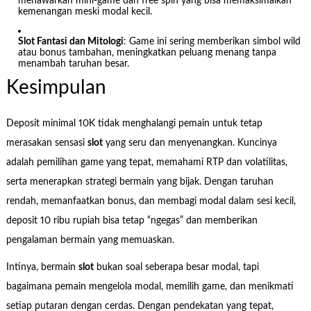
menawarkan mini-game dan free spin yang bisa memaksimalkan
kemenangan meski modal kecil.
Slot Fantasi dan Mitologi
: Game ini sering memberikan simbol wild
atau bonus tambahan, meningkatkan peluang menang tanpa
menambah taruhan besar.
Kesimpulan
Deposit minimal 10K tidak menghalangi pemain untuk tetap
merasakan sensasi
slot
yang seru dan menyenangkan. Kuncinya
adalah pemilihan game yang tepat, memahami RTP dan volatilitas,
serta menerapkan strategi bermain yang bijak. Dengan taruhan
rendah, memanfaatkan bonus, dan membagi modal dalam sesi kecil,
deposit 10 ribu rupiah bisa tetap “ngegas” dan memberikan
pengalaman bermain yang memuaskan.
Intinya, bermain
slot
bukan soal seberapa besar modal, tapi
bagaimana pemain mengelola modal, memilih game, dan menikmati
setiap putaran dengan cerdas. Dengan pendekatan yang tepat,