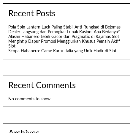
Recent Posts
Pola Spin Lantern Luck Paling Stabil Anti Rungkad di Bejomas
Dealer Langsung dan Perangkat Lunak Kasino: Apa Bedanya?
Alasan Habanero Lebih Gacor dari Pragmatic di Rajamas Slot
Mengintip Dapur Promosi Menggiurkan Khusus Pemain Aktif
Slot
Scopa Habanero: Game Kartu Italia yang Unik Hadir di Slot
Recent Comments
No comments to show.