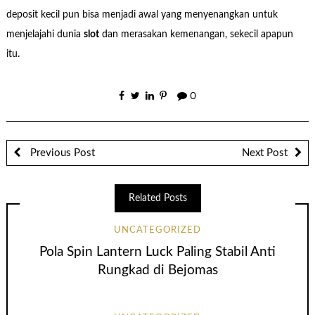
deposit kecil pun bisa menjadi awal yang menyenangkan untuk
menjelajahi dunia
slot
dan merasakan kemenangan, sekecil apapun
itu.
0
Previous Post
Next Post
Related Posts
UNCATEGORIZED
Pola Spin Lantern Luck Paling Stabil Anti
Rungkad di Bejomas