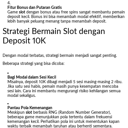
Fitur Bonus dan Putaran Gratis
Game
slot
dengan bonus atau free spins sangat membantu pemain
deposit kecil. Bonus ini bisa menambah modal efektif, memberikan
lebih banyak peluang menang tanpa menambah deposit.
Strategi Bermain Slot dengan
Deposit 10K
Dengan modal terbatas, strategi bermain menjadi sangat penting.
Beberapa strategi yang bisa dicoba:
Bagi Modal dalam Sesi Kecil
Misalnya, deposit 10K dibagi menjadi 5 sesi masing-masing 2 ribu.
Jika satu sesi habis, pemain masih punya kesempatan mencoba
sesi lain. Cara ini membantu mengurangi risiko kehilangan semua
modal sekaligus.
Pantau Pola Kemenangan
Meskipun
slot
berbasis RNG (Random Number Generator),
beberapa game menunjukkan pola tertentu dalam frekuensi
kemenangan kecil. Perhatikan pola ini untuk menentukan kapan
waktu terbaik menambah taruhan atau berhenti sementara.