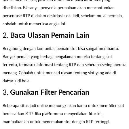
Ketika memilih slot, pastikan untuk membaca informasi yang
disediakan. Biasanya, penyedia permainan akan mencantumkan
persentase RTP di dalam deskripsi slot. Jadi, sebelum mulai bermain,
cobalah untuk memeriksa angka ini.
2.
Baca Ulasan Pemain Lain
Bergabung dengan komunitas pemain slot bisa sangat membantu.
Banyak pemain yang berbagi pengalaman mereka tentang slot
tertentu, termasuk informasi tentang RTP dan seberapa sering mereka
menang. Cobalah untuk mencari ulasan tentang slot yang ada di
daftar judi bola.
3.
Gunakan Filter Pencarian
Beberapa situs judi online memungkinkan kamu untuk memfilter slot
berdasarkan RTP. Jika platformmu menyediakan fitur ini,
manfaatkanlah untuk menemukan slot dengan RTP tertinggi.