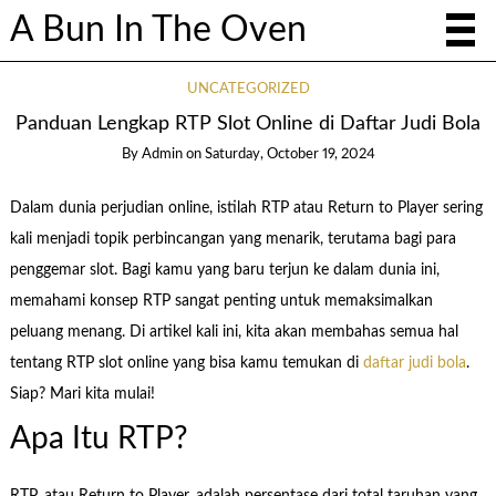
A Bun In The Oven
UNCATEGORIZED
Panduan Lengkap RTP Slot Online di Daftar Judi Bola
By
Admin
on
Saturday, October 19, 2024
Dalam dunia perjudian online, istilah RTP atau Return to Player sering
kali menjadi topik perbincangan yang menarik, terutama bagi para
penggemar slot. Bagi kamu yang baru terjun ke dalam dunia ini,
memahami konsep RTP sangat penting untuk memaksimalkan
peluang menang. Di artikel kali ini, kita akan membahas semua hal
tentang RTP slot online yang bisa kamu temukan di
daftar judi bola
.
Siap? Mari kita mulai!
Apa Itu RTP?