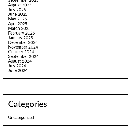
September 2025
August 2025
July 2025
June 2025
May 2025
April 2025
March 2025
February 2025
January 2025
December 2024
November 2024
October 2024
September 2024
August 2024
July 2024
June 2024
Categories
Uncategorized