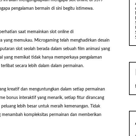
kel ini akan mengungkapkan mengapa slot online di SS77
ngapa pengalaman bermain di sini begitu istimewa.
perhatian saat memainkan slot online di
nya yang memukau. Microgaming telah menghadirkan desain
p putaran slot seolah berada dalam sebuah film animasi yang
sual yang memikat tidak hanya memperkaya pengalaman
erlibat secara lebih dalam dalam permainan.
 yang kreatif dan menguntungkan dalam setiap permainan
ame bonus interaktif yang menarik, setiap fitur dirancang
peluang lebih besar untuk meraih kemenangan. Tidak
yang menambah kompleksitas permainan dan memberikan