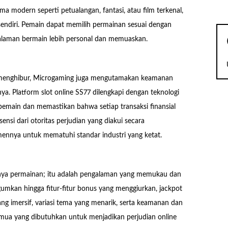
 modern seperti petualangan, fantasi, atau film terkenal,
a sendiri. Pemain dapat memilih permainan sesuai dengan
alaman bermain lebih personal dan memuaskan.
menghibur, Microgaming juga mengutamakan keamanan
a. Platform slot online SS77 dilengkapi dengan teknologi
 pemain dan memastikan bahwa setiap transaksi finansial
nsi dari otoritas perjudian yang diakui secara
ennya untuk mematuhi standar industri yang ketat.
anya permainan; itu adalah pengalaman yang memukau dan
agumkan hingga fitur-fitur bonus yang menggiurkan, jackpot
ang imersif, variasi tema yang menarik, serta keamanan dan
mua yang dibutuhkan untuk menjadikan perjudian online